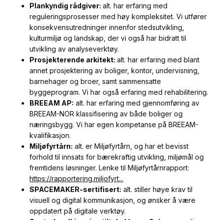
Plankyndig rådgiver:
alt. har erfaring med
reguleringsprosesser med høy kompleksitet. Vi utfører
konsekvensutredninger innenfor stedsutvikling,
kulturmiljø og landskap, der vi også har bidratt til
utvikling av analyseverktøy.
Prosjekterende arkitekt:
alt. har erfaring med blant
annet prosjektering av boliger, kontor, undervisning,
barnehager og broer, samt sammensatte
byggeprogram. Vi har også erfaring med rehabilitering.
BREEAM AP:
alt. har erfaring med gjennomføring av
BREEAM-NOR klassifisering av både boliger og
næringsbygg. Vi har egen kompetanse på BREEAM-
kvalifikasjon.
Miljøfyrtårn:
alt. er Miljøfyrtårn, og har et bevisst
forhold til innsats for bærekraftig utvikling, miljømål og
fremtidens løsninger. Lenke til Miljøfyrtårnrapport:
https://rapportering.miljofyrt...
SPACEMAKER-sertifisert:
alt. stiller høye krav til
visuell og digital kommunikasjon, og ønsker å være
oppdatert på digitale verktøy.